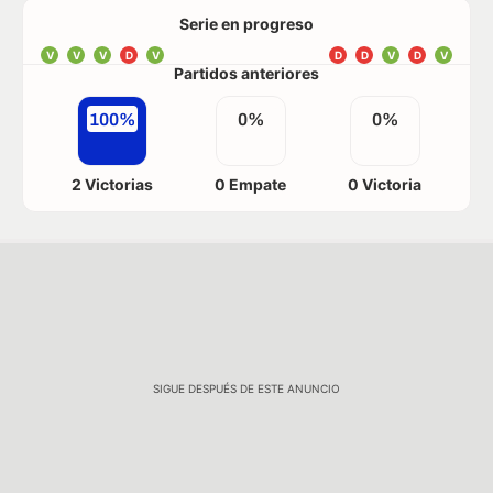
Serie en progreso
V
V
V
D
V
D
D
V
D
V
Partidos anteriores
100%
0%
0%
2 Victorias
0 Empate
0 Victoria
SIGUE DESPUÉS DE ESTE ANUNCIO