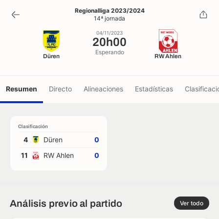
20h00
Regionalliga 2023/2024
14ª jornada
04/11/2023
04/11/2023
20h00
Esperando
Düren
RW Ahlen
Resumen
Directo
Alineaciones
Estadísticas
Clasificaci
Clasificación
4
Düren
0
11
RW Ahlen
0
Análisis previo al partido
Ver todo