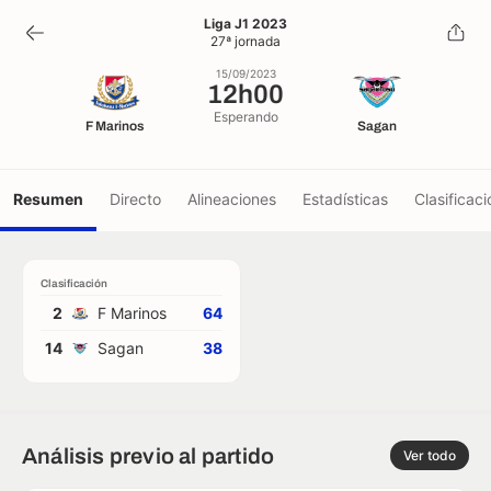
12h00
Liga J1 2023
27ª jornada
15/09/2023
15/09/2023
12h00
Esperando
F Marinos
Sagan
Resumen
Directo
Alineaciones
Estadísticas
Clasificaci
Clasificación
2
F Marinos
64
14
Sagan
38
Análisis previo al partido
Ver todo