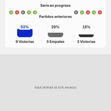
Serie en progreso
V
D
E
V
V
E
V
D
V
D
Partidos anteriores
53%
29%
18%
9 Victorias
5 Empates
3 Victorias
SIGUE DESPUÉS DE ESTE ANUNCIO