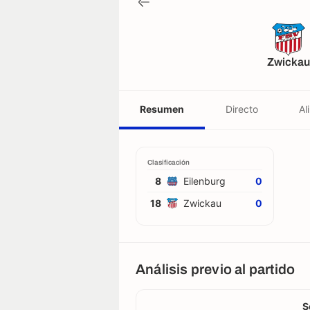
Zwickau
Resumen
Directo
Al
Clasificación
8
Eilenburg
0
18
Zwickau
0
Análisis previo al partido
S