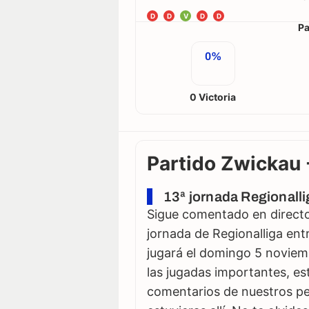
D
D
V
D
D
Pa
0%
0 Victoria
Partido Zwickau -
13ª jornada Regionall
Sigue comentado en directo 
jornada de Regionalliga entr
jugará el domingo 5 noviem
las jugadas importantes, est
comentarios de nuestros per