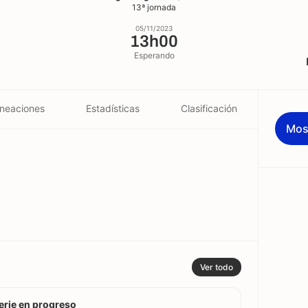
13ª jornada
05/11/2023
13h00
Esperando
ineaciones
Estadísticas
Clasificación
Mos
Ver todo
erie en progreso