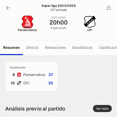
20h00
Super liga 2023/2024
10ª jornada
04/11/2023
04/11/2023
20h00
Esperando
Panserraikos
OFI
Resumen
Directo
Alineaciones
Estadísticas
Clasificaci
Clasificación
9
Panserraikos
27
10
OFI
25
Análisis previo al partido
Ver todo