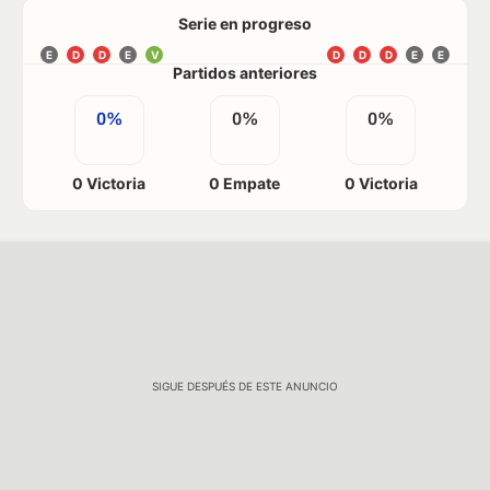
Serie en progreso
E
D
D
E
V
D
D
D
E
E
Partidos anteriores
0%
0%
0%
0 Victoria
0 Empate
0 Victoria
SIGUE DESPUÉS DE ESTE ANUNCIO