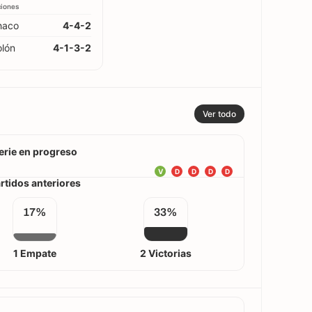
ciones
haco
4-4-2
lón
4-1-3-2
Ver todo
erie en progreso
V
D
D
D
D
rtidos anteriores
17%
33%
1 Empate
2 Victorias