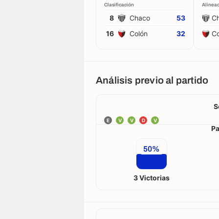
Clasificación
Alinea
8
Chaco
53
C
16
Colón
32
Co
Análisis previo al partido
S
E
V
V
D
V
Pa
50%
3 Victorias