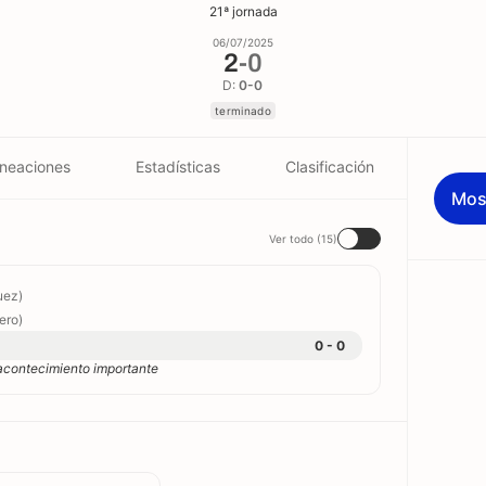
21ª jornada
06/07/2025
2
-
0
D:
0-0
terminado
ineaciones
Estadísticas
Clasificación
Mos
Ver todo (15)
quez)
ero)
0 - 0
acontecimiento importante