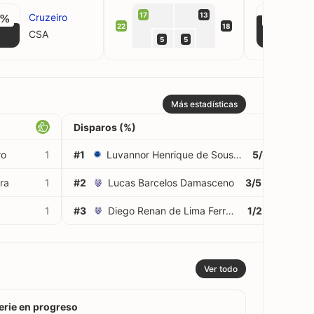
17
13
Cruzeiro
6%
75%
22
18
CSA
C
5
5
Más estadísticas
Disparos (%)
ro
1
#1
Luvannor Henrique de Sousa Silva
5/7
71%
ra
1
#2
Lucas Barcelos Damasceno
3/5
60%
1
#3
Diego Renan de Lima Ferreira
1/2
50%
Ver todo
erie en progreso