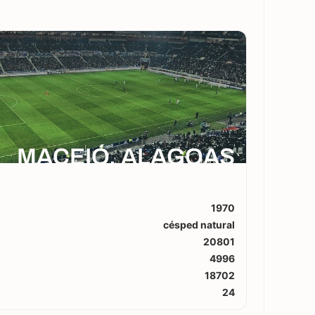
MACEIÓ, ALAGOAS
1970
césped natural
20801
4996
18702
24