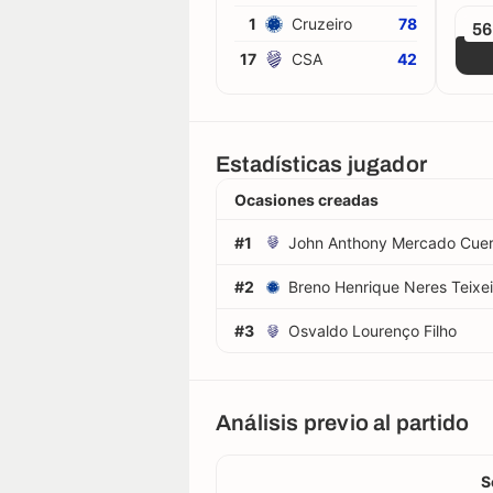
1
Cruzeiro
78
5
17
CSA
42
Estadísticas jugador
Ocasiones creadas
#1
John Anthony Mercado Cue
#2
Breno Henrique Neres Teixei
#3
Osvaldo Lourenço Filho
Análisis previo al partido
S