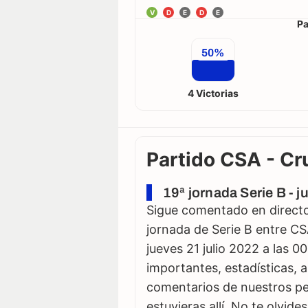
V
D
E
D
E
Pa
50%
4 Victorias
Partido CSA - Cru
19ª jornada Serie B - j
Sigue comentado en directo 
jornada de Serie B entre CSA
jueves 21 julio 2022 a las 0
importantes, estadísticas, a
comentarios de nuestros per
estuvieras allí. No te olvid