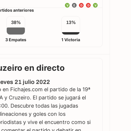
V
E
D
D
V
rtidos anteriores
38%
13%
3 Empates
1 Victoria
zeiro en directo
ueves 21 julio 2022
en Fichajes.com el partido de la 19ª
 y Cruzeiro. El partido se jugará el
0:00. Descubre todas las jugadas
lineaciones y goles con los
iodistas y vive el encuentro como si
es comentar el partido y debatir en