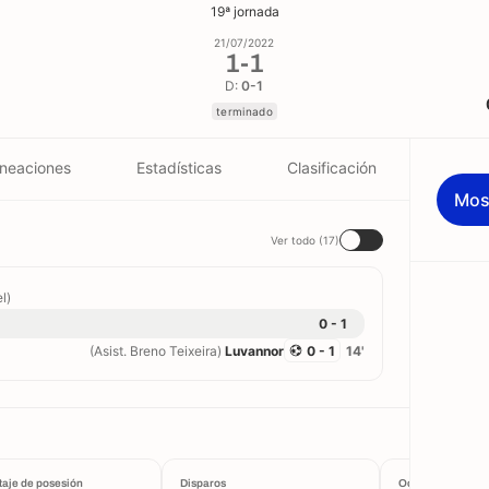
19ª jornada
21/07/2022
1
-
1
D:
0-1
terminado
ineaciones
Estadísticas
Clasificación
Mos
Ver todo (17)
l)
0 - 1
(Asist. Breno Teixeira)
Luvannor
0 - 1
14'
taje de posesión
Disparos
Ocasiones cread