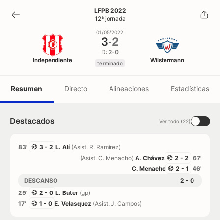
3
-
2
LFPB 2022
12ª jornada
terminado
01/05/2022
3
-
2
D:
2-0
Independiente
Wilstermann
terminado
Resumen
Directo
Alineaciones
Estadísticas
Destacados
Ver todo (22)
83'
3 - 2
L. Alí
(Asist. R. Ramírez)
(Asist. C. Menacho)
A. Chávez
2 - 2
67'
C. Menacho
2 - 1
46'
DESCANSO
2 - 0
29'
2 - 0
L. Buter
(gp)
17'
1 - 0
E. Velasquez
(Asist. J. Campos)