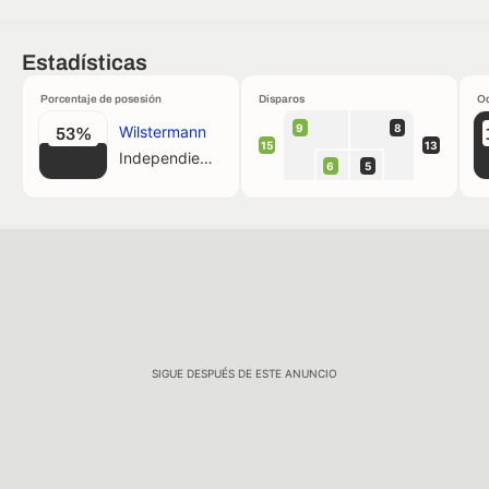
Estadísticas
Porcentaje de posesión
Disparos
Oc
9
8
Wilstermann
53%
15
13
Independiente
6
5
SIGUE DESPUÉS DE ESTE ANUNCIO