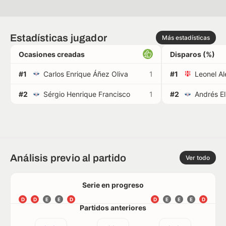
Estadísticas jugador
Más estadísticas
Ocasiones creadas
Disparos (%)
#1
Carlos Enrique Áñez Oliva
1
#1
#2
Sérgio Henrique Francisco
1
#2
Andrés E
Análisis previo al partido
Ver todo
Serie en progreso
D
D
E
E
D
D
E
E
E
D
Partidos anteriores