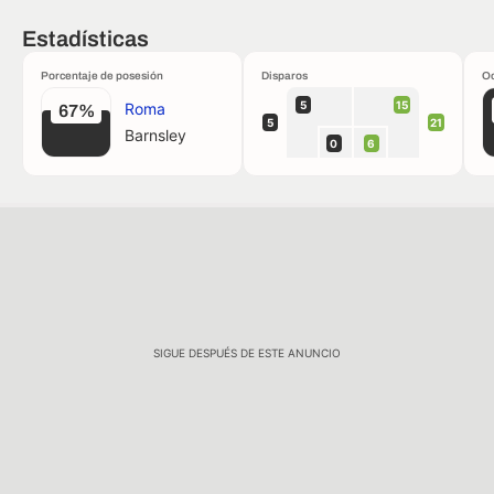
Estadísticas
Porcentaje de posesión
Disparos
Oc
5
15
Roma
67%
5
21
Barnsley
0
6
SIGUE DESPUÉS DE ESTE ANUNCIO