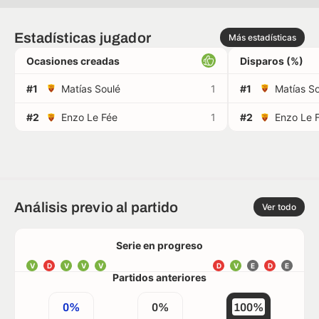
Estadísticas jugador
Más estadísticas
Ocasiones creadas
Disparos (%)
#1
Matías Soulé
1
#1
Matías S
#2
Enzo Le Fée
1
#2
Enzo Le 
Análisis previo al partido
Ver todo
Serie en progreso
V
D
V
V
V
D
V
E
D
E
Partidos anteriores
0%
0%
100%