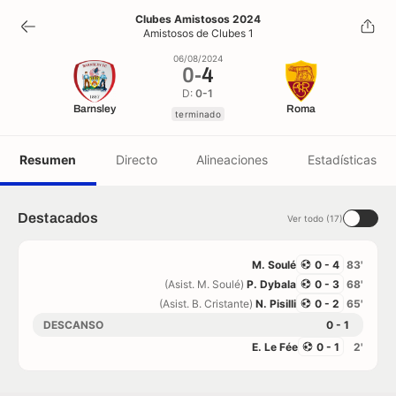
0
-
4
Clubes Amistosos 2024
Amistosos de Clubes 1
terminado
06/08/2024
0
-
4
D:
0-1
Barnsley
Roma
terminado
Resumen
Directo
Alineaciones
Estadísticas
Destacados
Ver todo (17)
M. Soulé
0 - 4
83'
(Asist. M. Soulé)
P. Dybala
0 - 3
68'
(Asist. B. Cristante)
N. Pisilli
0 - 2
65'
DESCANSO
0 - 1
E. Le Fée
0 - 1
2'