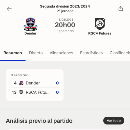
20h00
Segunda división 2023/2024
2ª jornada
18/08/2023
18/08/2023
20h00
Esperando
Dender
RSCA Futures
Resumen
Directo
Alineaciones
Estadísticas
Clasificaci
Clasificación
4
Dender
0
13
RSCA Futures
0
Análisis previo al partido
Ver todo