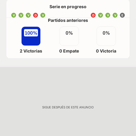
Serie en progreso
V
V
V
D
V
D
V
V
V
E
Partidos anteriores
100%
0%
0%
2 Victorias
0 Empate
0 Victoria
SIGUE DESPUÉS DE ESTE ANUNCIO