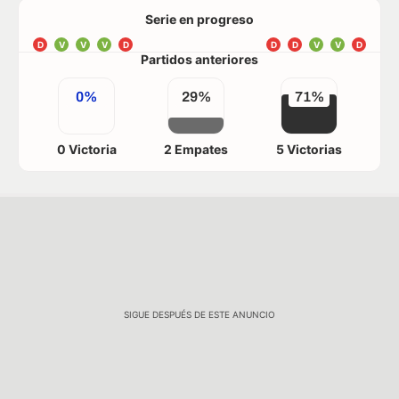
Serie en progreso
D
V
V
V
D
D
D
V
V
D
Partidos anteriores
0%
29%
71%
0 Victoria
2 Empates
5 Victorias
SIGUE DESPUÉS DE ESTE ANUNCIO