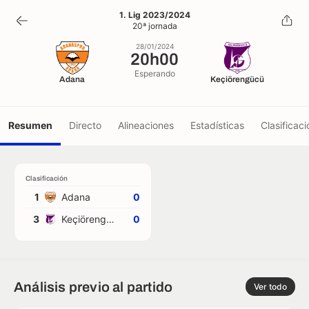
20h00
1. Lig 2023/2024
20ª jornada
28/01/2024
28/01/2024
20h00
Esperando
Adana
Keçiörengücü
Resumen
Directo
Alineaciones
Estadísticas
Clasificaci
Clasificación
1
Adana
0
3
Keçiörengücü
0
Análisis previo al partido
Ver todo