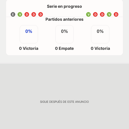
Serie en progreso
E
V
D
D
D
V
D
D
V
D
Partidos anteriores
0%
0%
0%
0 Victoria
0 Empate
0 Victoria
SIGUE DESPUÉS DE ESTE ANUNCIO