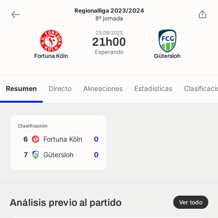
21h00
Regionalliga 2023/2024
8ª jornada
23/09/2023
23/09/2023
21h00
Esperando
Fortuna Köln
Gütersloh
Resumen
Directo
Alineaciones
Estadísticas
Clasificaci
Clasificación
6
Fortuna Köln
0
7
Gütersloh
0
Análisis previo al partido
Ver todo