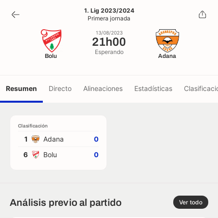
21h00
1. Lig 2023/2024
Primera jornada
13/08/2023
13/08/2023
21h00
Esperando
Bolu
Adana
Resumen
Directo
Alineaciones
Estadísticas
Clasificaci
Clasificación
1
Adana
0
6
Bolu
0
Análisis previo al partido
Ver todo