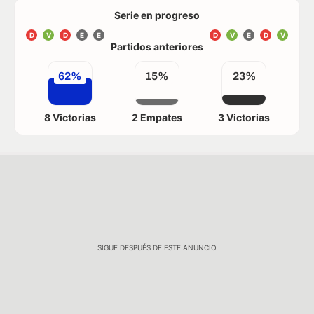
Serie en progreso
D
V
D
E
E
D
V
E
D
V
Partidos anteriores
62%
15%
23%
8 Victorias
2 Empates
3 Victorias
SIGUE DESPUÉS DE ESTE ANUNCIO