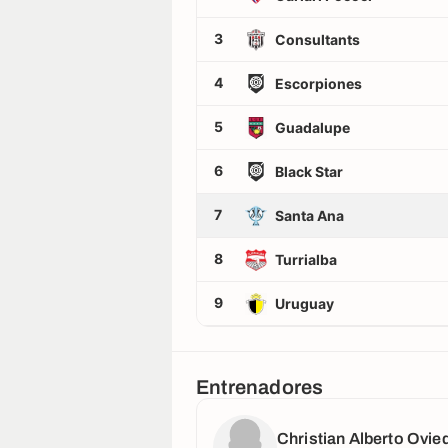
3
Consultants
4
Escorpiones
5
Guadalupe
6
Black Star
7
Santa Ana
8
Turrialba
9
Uruguay
Entrenadores
Christian Alberto Ovie