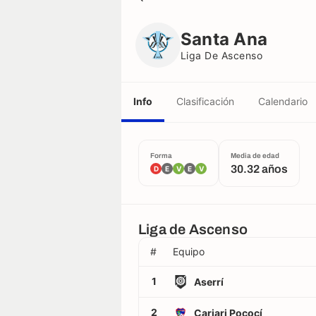
Santa Ana
Liga De Ascenso
Santa Ana
Liga De Ascenso
Info
Clasificación
Calendario
Forma
Media de edad
30.32 años
D
E
V
E
V
Liga de Ascenso
#
Equipo
1
Aserrí
2
Cariari Pococí