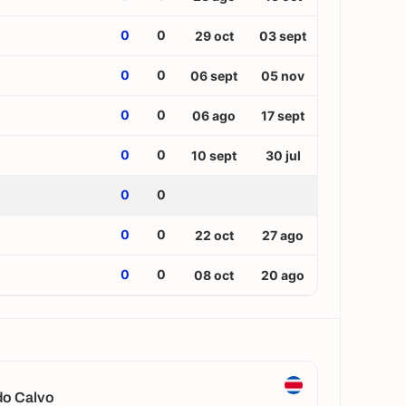
0
0
29 oct
03 sept
0
0
06 sept
05 nov
0
0
06 ago
17 sept
0
0
10 sept
30 jul
0
0
0
0
22 oct
27 ago
0
0
08 oct
20 ago
do Calvo