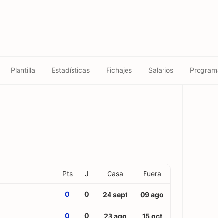
Plantilla
Estadísticas
Fichajes
Salarios
Program
Pts
J
Casa
Fuera
0
0
24 sept
09 ago
0
0
23 ago
15 oct