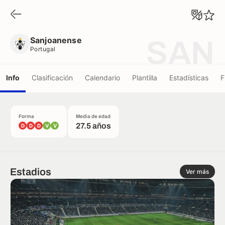
Sanjoanense
Portugal
Sanjoanense
SAN
Portugal
Info
Clasificación
Calendario
Plantilla
Estadísticas
F
Forma
Media de edad
27.5 años
D
D
D
V
V
Estadios
Ver más