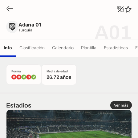
Adana 01
Turquía
Adana 01
A01
Turquía
Info
Clasificación
Calendario
Plantilla
Estadísticas
F
Forma
Media de edad
26.72 años
D
D
V
D
V
Estadios
Ver más