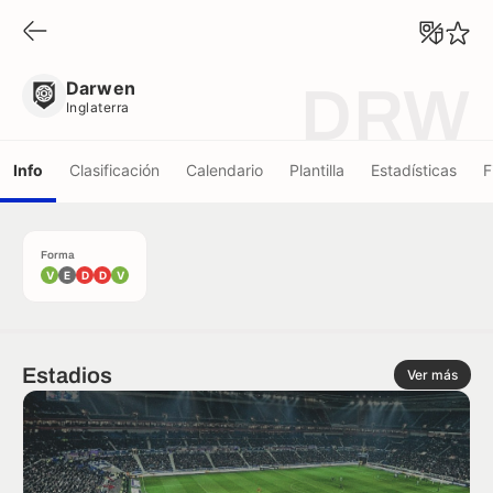
Darwen
Inglaterra
Darwen
DRW
Inglaterra
Info
Clasificación
Calendario
Plantilla
Estadísticas
F
Forma
V
E
D
D
V
Estadios
Ver más