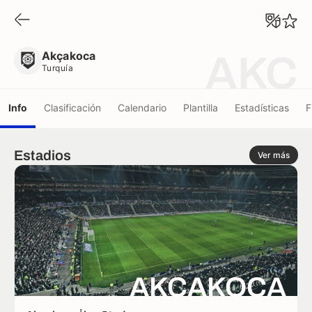
Akçakoca
Turquía
Akçakoca
AKC
Turquía
Info
Clasificación
Calendario
Plantilla
Estadísticas
F
Estadios
Ver más
AKÇAKOCA