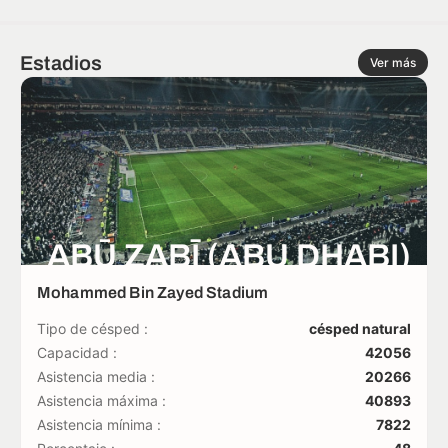
Estadios
Ver más
ABŪ ẒABĪ (ABU DHABI)
Mohammed Bin Zayed Stadium
Tipo de césped :
césped natural
Capacidad :
42056
Asistencia media :
20266
Asistencia máxima :
40893
Asistencia mínima :
7822