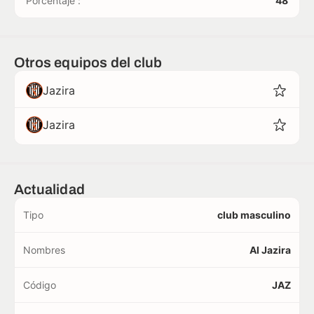
Porcentaje :
48
Otros equipos del club
Jazira
Jazira
Actualidad
Tipo
club masculino
Nombres
Al Jazira
Código
JAZ