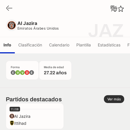
Al Jazira
Emiratos Árabes Unidos
Al Jazira
JAZ
Emiratos Árabes Unidos
Info
Clasificación
Calendario
Plantilla
Estadísticas
F
Forma
Media de edad
27.22 años
E
V
V
D
E
Partidos destacados
Ver más
11/08
Al Jazira
Ittihad