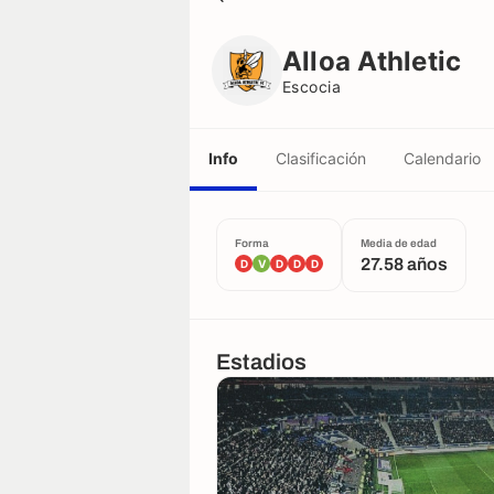
Alloa Athletic
Escocia
Alloa Athletic
Escocia
Info
Clasificación
Calendario
Forma
Media de edad
27.58 años
D
V
D
D
D
Estadios