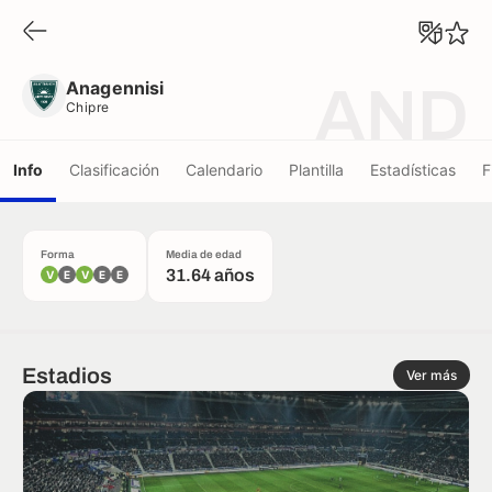
Anagennisi
Chipre
Anagennisi
AND
Chipre
Info
Clasificación
Calendario
Plantilla
Estadísticas
F
Forma
Media de edad
31.64 años
V
E
V
E
E
Estadios
Ver más