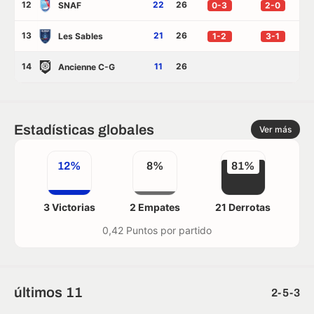
12
22
26
SNAF
0-3
2-0
13
21
26
Les Sables
1-2
3-1
14
11
26
Ancienne C-G
Estadísticas globales
Ver más
12%
8%
81%
3 Victorias
2 Empates
21 Derrotas
0,42 Puntos por partido
últimos 11
2-5-3