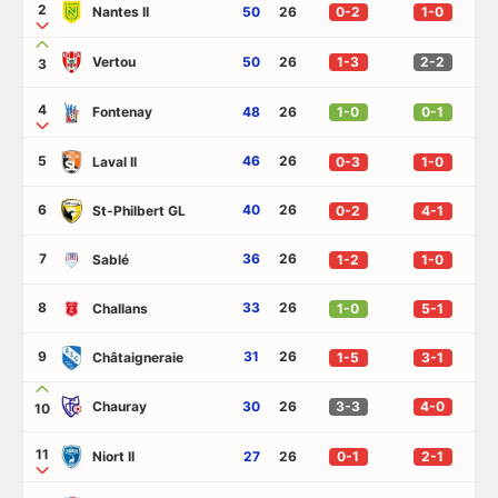
2
Nantes II
50
26
0-2
1-0
Vertou
50
26
1-3
2-2
3
4
Fontenay
48
26
1-0
0-1
5
46
26
Laval II
0-3
1-0
6
40
26
St-Philbert GL
0-2
4-1
7
36
26
Sablé
1-2
1-0
8
33
26
Challans
1-0
5-1
9
31
26
Châtaigneraie
1-5
3-1
Chauray
30
26
3-3
4-0
10
11
Niort II
27
26
0-1
2-1