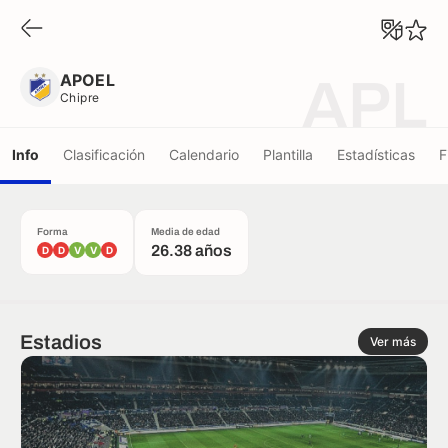
APOEL
Chipre
APOEL
APL
Chipre
Info
Clasificación
Calendario
Plantilla
Estadísticas
F
Forma
Media de edad
26.38 años
D
D
V
V
D
Estadios
Ver más