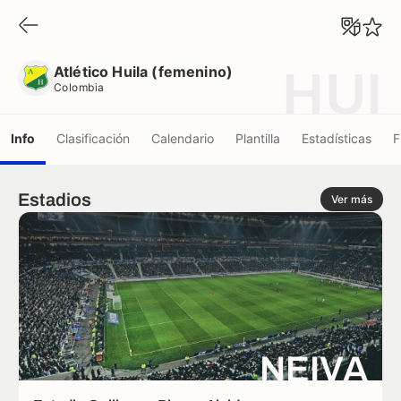
Atlético Huila (femenino)
Colombia
Atlético Huila (femenino)
HUI
Colombia
Info
Clasificación
Calendario
Plantilla
Estadísticas
F
Estadios
Ver más
NEIVA