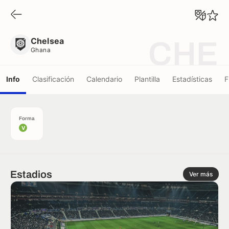
Chelsea
Ghana
Chelsea
CHE
Ghana
Info
Clasificación
Calendario
Plantilla
Estadísticas
F
Forma
V
Estadios
Ver más