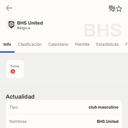
BHS United
Bélgica
BHS United
BHS
Bélgica
Info
Clasificación
Calendario
Plantilla
Estadísticas
F
Forma
D
Actualidad
Tipo
club masculino
Nombres
BHS United