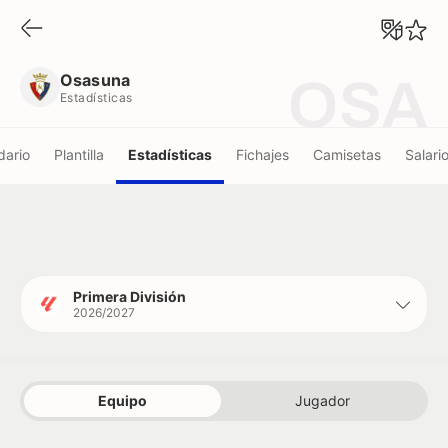
Osasuna
Estadísticas
Osasuna
OSA
Estadísticas
dario
Plantilla
Estadísticas
Fichajes
Camisetas
Salari
Primera División
2026/2027
Equipo
Jugador