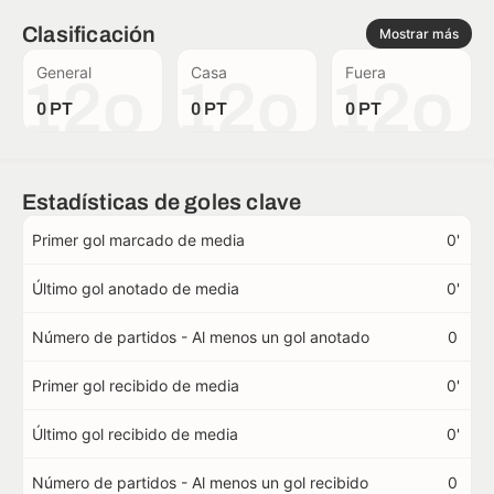
Clasificación
Mostrar más
General
Casa
Fuera
12o
12o
12o
0 PT
0 PT
0 PT
Estadísticas de goles clave
Primer gol marcado de media
0'
Último gol anotado de media
0'
Número de partidos - Al menos un gol anotado
0
Primer gol recibido de media
0'
Último gol recibido de media
0'
Número de partidos - Al menos un gol recibido
0