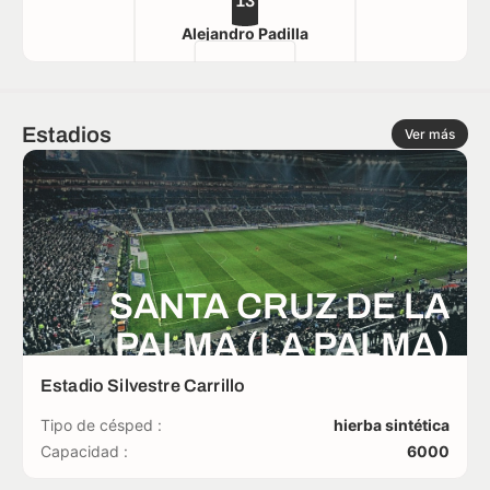
13
Alejandro Padilla
Estadios
Ver más
SANTA CRUZ DE LA
PALMA (LA PALMA)
Estadio Silvestre Carrillo
Tipo de césped :
hierba sintética
Capacidad :
6000