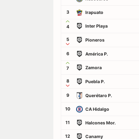
3
Irapuato
Inter Playa
4
5
Pioneros
6
América P.
Zamora
7
8
Puebla P.
9
Querétaro P.
10
CA Hidalgo
11
Halcones Mor.
12
Canamy