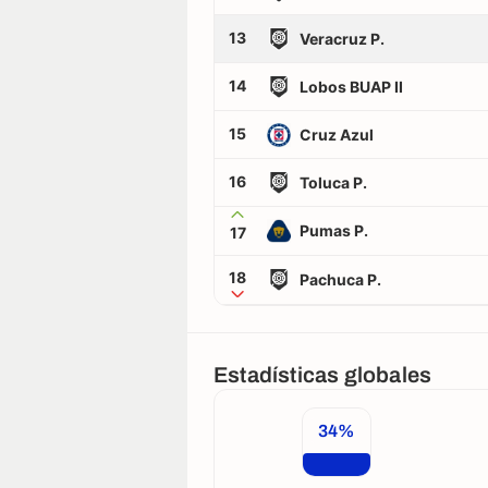
13
Veracruz P.
14
Lobos BUAP II
15
Cruz Azul
16
Toluca P.
Pumas P.
17
18
Pachuca P.
Estadísticas globales
34%