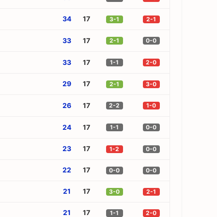
34
17
3-1
2-1
33
17
2-1
0-0
33
17
1-1
2-0
29
17
2-1
3-0
26
17
2-2
1-0
24
17
1-1
0-0
23
17
1-2
0-0
22
17
0-0
0-0
21
17
3-0
2-1
21
17
1-1
2-0