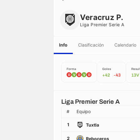
Veracruz P.
Liga Premier Serie A
Veracruz P.
Liga Premier Serie A
Info
Clasificación
Calendario
Forma
Goles
Resul
D
V
D
V
D
+42
-43
13V
Liga Premier Serie A
#
Equipo
1
Tuxtla
2
Reboceros