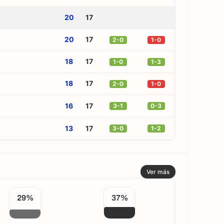
20
17
20
17
2-0
1-0
18
17
1-0
1-3
18
17
2-0
1-0
16
17
3-1
0-3
13
17
3-0
1-2
Ver más
29%
37%