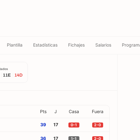
Plantilla
Estadísticas
Fichajes
Salarios
Program
tados
11E
14D
Pts
J
Casa
Fuera
39
17
0-1
2-0
36
17
1-1
2-0