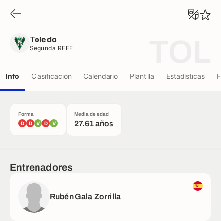
Toledo
Segunda RFEF
Toledo
TOL
Segunda RFEF
Info
Clasificación
Calendario
Plantilla
Estadísticas
F
Forma
Media de edad
27.61 años
D
D
V
D
V
Entrenadores
Rubén Gala Zorrilla