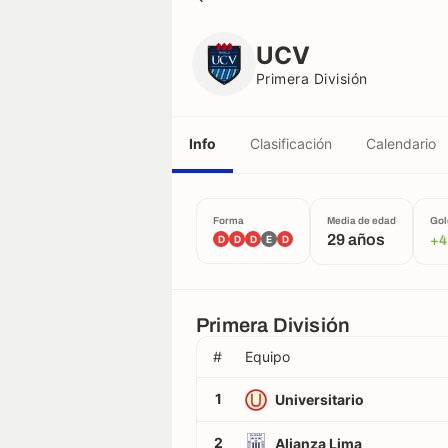
UCV
Primera División
UCV
Primera División
Info
Clasificación
Calendario
Forma
Media de edad
Gol
29 años
D
D
D
E
D
+
Primera División
#
Equipo
1
Universitario
2
Alianza Lima