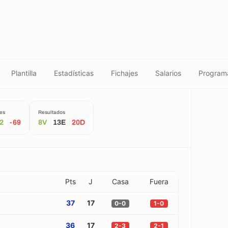
Plantilla
Estadísticas
Fichajes
Salarios
Program
es
Resultados
42
-69
8V
13E
20D
Pts
J
Casa
Fuera
37
17
0-0
1-0
36
17
2-3
2-1