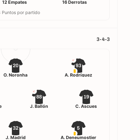
12 Empates
16 Derrotas
 Puntos por partido
3-4-3
20
93
O. Noronha
A. Rodríguez
88
19
e
J. Ballón
C. Ascues
32
5
J. Madrid
A. Deneumostier