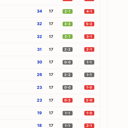
34
17
2-1
4-1
32
17
3-2
5-2
32
17
2-1
3-1
31
17
2-2
2-1
30
17
0-0
1-1
26
17
2-2
1-1
23
17
0-0
1-0
23
17
0-2
2-0
19
17
1-1
1-0
18
17
1-1
2-1