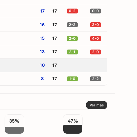
17
17
0-2
0-0
16
17
2-2
2-0
15
17
2-0
4-0
13
17
3-1
2-0
10
17
8
17
1-0
2-2
Ver más
35%
47%