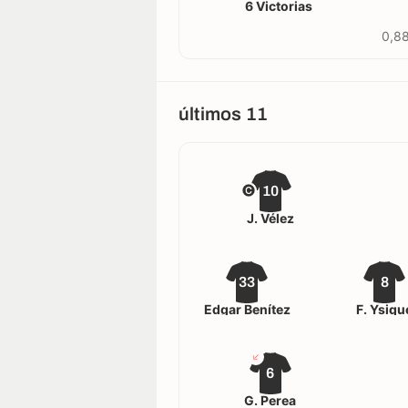
6 Victorias
0,88
últimos 11
10
J. Vélez
33
8
Edgar Benítez
F. Ysiqu
6
G. Perea