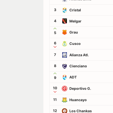
3
Cristal
4
Melgar
Grau
5
6
Cusco
7
Alianza Atl.
8
Cienciano
ADT
9
10
Deportivo G.
11
Huancayo
12
Los Chankas