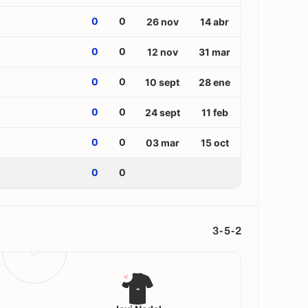
0
0
26 nov
14 abr
0
0
12 nov
31 mar
0
0
10 sept
28 ene
0
0
24 sept
11 feb
0
0
03 mar
15 oct
0
0
3-5-2
-