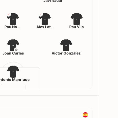
Javi Nadal
-
-
-
Pau Noguera
Álex Latorre
Pau Vila
-
-
Joan Carles
Victor González
-
ntonio Manrique