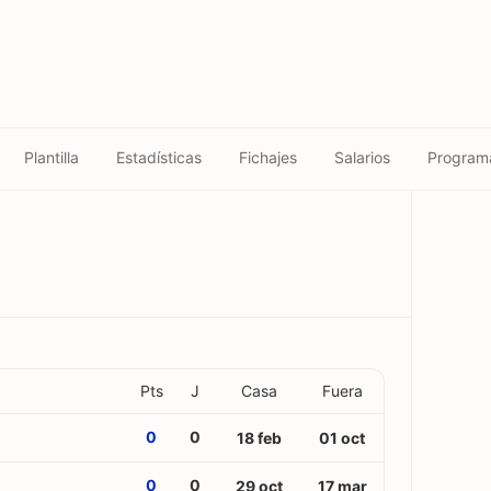
Plantilla
Estadísticas
Fichajes
Salarios
Program
Pts
J
Casa
Fuera
0
0
18 feb
01 oct
0
0
29 oct
17 mar