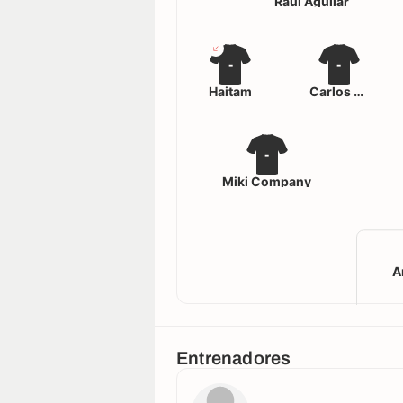
Raul Aguilar
-
-
Haitam
Carlos Ramón
-
Miki Company
A
Entrenadores