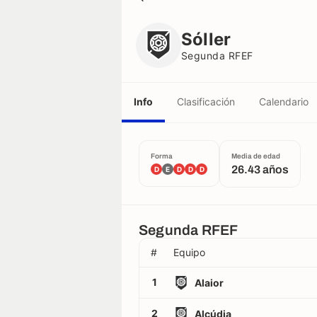
Sóller
Segunda RFEF
Sóller
Segunda RFEF
Info
Clasificación
Calendario
Forma
Media de edad
26.43 años
D
E
D
D
D
Segunda RFEF
#
Equipo
1
Alaior
2
Alcúdia