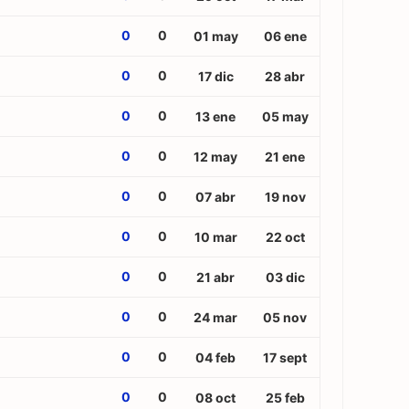
0
0
01 may
06 ene
0
0
17 dic
28 abr
0
0
13 ene
05 may
0
0
12 may
21 ene
0
0
07 abr
19 nov
0
0
10 mar
22 oct
0
0
21 abr
03 dic
0
0
24 mar
05 nov
0
0
04 feb
17 sept
0
0
08 oct
25 feb