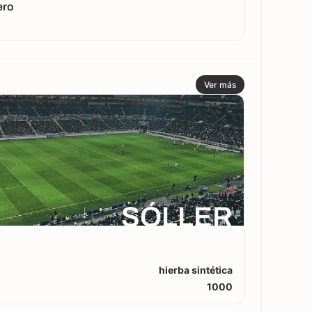
ero
Ver más
SÓLLER
hierba sintética
1000