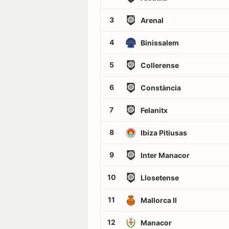
3
Arenal
4
Binissalem
5
Collerense
6
Constància
7
Felanitx
8
Ibiza Pitiusas
9
Inter Manacor
10
Llosetense
11
Mallorca II
12
Manacor