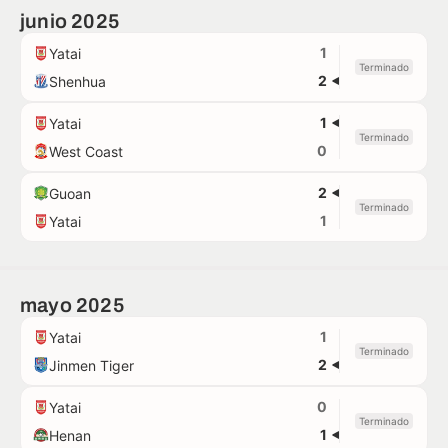
junio 2025
1
Yatai
Terminado
2
Shenhua
1
Yatai
Terminado
0
West Coast
2
Guoan
Terminado
1
Yatai
mayo 2025
1
Yatai
Terminado
2
Jinmen Tiger
0
Yatai
Terminado
1
Henan