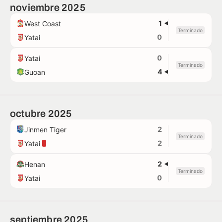
noviembre 2025
1
West Coast
Terminado
0
Yatai
0
Yatai
Terminado
4
Guoan
octubre 2025
2
Jinmen Tiger
Terminado
2
Yatai
2
Henan
Terminado
0
Yatai
septiembre 2025