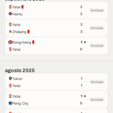
2
Yatai
Terminado
2
Hainiu
3
Yatai
Terminado
3
Zhejiang
1
Rongcheng
Terminado
0
Yatai
agosto 2025
1
Yukun
Terminado
1
Yatai
1
Yatai
Terminado
0
Peng City