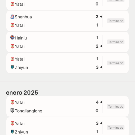
0
Yatai
2
Shenhua
Terminado
1
Yatai
1
Hainiu
Terminado
2
Yatai
1
Yatai
Terminado
3
Zhiyun
enero 2025
4
Yatai
Terminado
0
Tonglianglong
3
Yatai
Terminado
1
Zhiyun