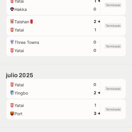
1
Yatai
Terminado
0
Hakka
2
Taishan
Terminado
1
Yatai
0
Three Towns
Terminado
0
Yatai
julio 2025
0
Yatai
Terminado
2
Yingbo
1
Yatai
Terminado
3
Port