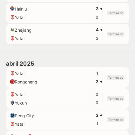
3
Hainiu
Terminado
0
Yatai
4
Zhejiang
Terminado
2
Yatai
abril 2025
1
Yatai
Terminado
2
Rongcheng
0
Yatai
Terminado
0
Yukun
3
Peng City
Terminado
1
Yatai