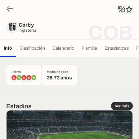
Corby
Inglaterra
Corby
COB
Inglaterra
Info
Clasificación
Calendario
Plantilla
Estadísticas
F
Forma
Media de edad
35.73 años
D
V
D
D
V
Estadios
Ver más