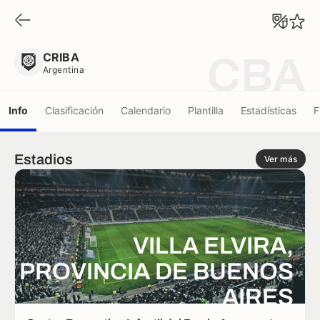
CRIBA
Argentina
CRIBA
CBA
Argentina
Info
Clasificación
Calendario
Plantilla
Estadísticas
F
Estadios
Ver más
VILLA ELVIRA,
PROVINCIA DE BUENOS
AIRES