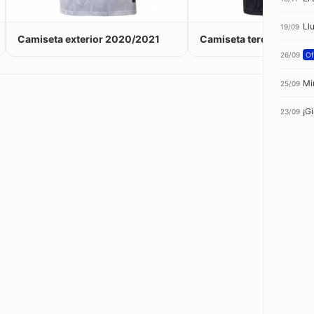
Ll
19/09
Camiseta exterior 2020/2021
Camiseta tercera 2020
26/09
Of
Mi
25/09
¡Gi
23/09