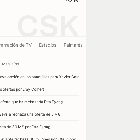
CSK
ramación de TV
Estadios
Palmarés
Más leído
eva opción en los banquillos para Xavier García Pimienta
s ofertas por Eray Cömert
 oferta que ha rechazado Etta Eyong
 Sevilla rechaza una oferta de 5 M€
erta de 30 M€ por Etta Eyong
 Levante rechaza 30 millones por Etta Eyong