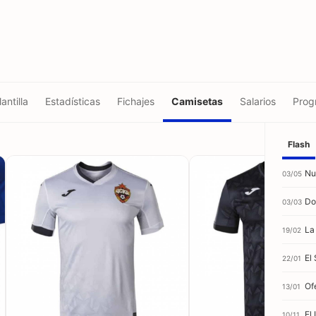
lantilla
Estadísticas
Fichajes
Camisetas
Salarios
Prog
Flash
Nu
03/05
Do
03/03
La
19/02
El
22/01
Of
13/01
El
10/11