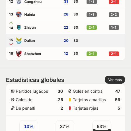
12
31
30
Cangzhou
1-1
2-1
13
28
30
Hainiu
1-1
2-2
Zhiyun
22
30
2-1
1-1
14
15
Dalian
20
30
16
12
30
Shenzhen
2-1
2-1
Estadísticas globales
Ver más
Partidos jugados
30
Goles en contra
47
Goles de
25
Tarjetas amarillas
56
De penalti
2
Tarjetas rojas
5
10%
37%
53%