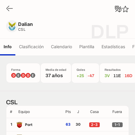
Dalian
CSL
Dalian
DLP
CSL
Info
Clasificación
Calendario
Plantilla
Estadísticas
F
Forma
Media de edad
Goles
Resultados
37 años
D
E
D
D
E
+25
-47
3V
11E
16D
CSL
#
Equipo
Pts
J
Casa
Fuera
1
63
30
Port
2-3
1-1