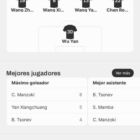
19
6
13
22
Wang Zhen'ao
Wang Xianjun
Wang Yaopeng
Chen Rong
30
Wu Yan
Mejores jugadores
Ver más
Máximo goleador
Mejor asistente
C. Manzoki
8
B. Tsonev
Yan Xiangchuang
5
S. Mamba
B. Tsonev
4
C. Manzoki