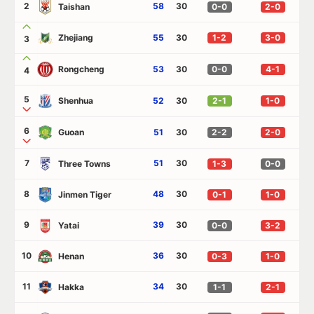
2
58
30
Taishan
0-0
2-0
Zhejiang
55
30
1-2
3-0
3
Rongcheng
53
30
0-0
4-1
4
5
Shenhua
52
30
2-1
1-0
6
Guoan
51
30
2-2
2-0
7
51
30
Three Towns
1-3
0-0
8
48
30
Jinmen Tiger
0-1
1-0
9
39
30
Yatai
0-0
3-2
10
36
30
Henan
0-3
1-0
11
34
30
Hakka
1-1
2-1