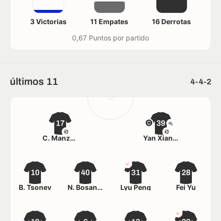
3 Victorias
11 Empates
16 Derrotas
0,67 Puntos por partido
últimos 11
4-4-2
17
39
C. Manzoki
Yan Xiangchuang
10
40
31
28
B. Tsonev
N. Bosančić
Lyu Peng
Fei Yu