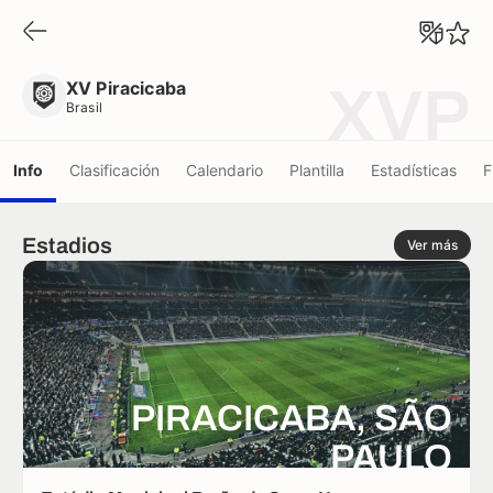
XV Piracicaba
Brasil
XV Piracicaba
XVP
Brasil
Info
Clasificación
Calendario
Plantilla
Estadísticas
F
Estadios
Ver más
PIRACICABA, SÃO
PAULO