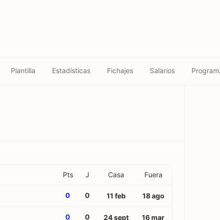
Plantilla
Estadísticas
Fichajes
Salarios
Program
Pts
J
Casa
Fuera
0
0
11 feb
18 ago
0
0
24 sept
16 mar