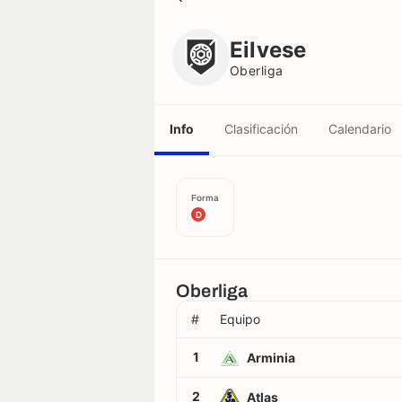
Eilvese
Oberliga
Eilvese
Oberliga
Info
Clasificación
Calendario
Forma
D
Oberliga
#
Equipo
1
Arminia
2
Atlas