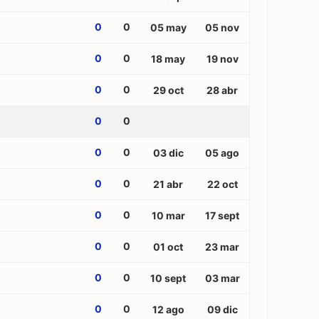
0
0
05 may
05 nov
0
0
18 may
19 nov
0
0
29 oct
28 abr
0
0
0
0
03 dic
05 ago
0
0
21 abr
22 oct
0
0
10 mar
17 sept
0
0
01 oct
23 mar
0
0
10 sept
03 mar
0
0
12 ago
09 dic