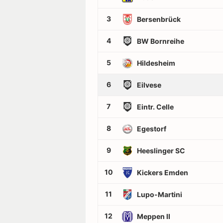
3
Bersenbrück
4
BW Bornreihe
5
Hildesheim
6
Eilvese
7
Eintr. Celle
8
Egestorf
9
Heeslinger SC
10
Kickers Emden
11
Lupo-Martini
12
Meppen II