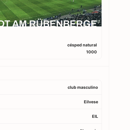
DT AM RÜBENBERGE
césped natural
1000
club masculino
Eilvese
EIL