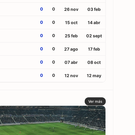
0
0
26 nov
03 feb
0
0
15 oct
14 abr
0
0
25 feb
02 sept
0
0
27 ago
17 feb
0
0
07 abr
08 oct
0
0
12 nov
12 may
Ver más