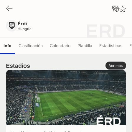
Érdi
Hungría
Érdi
ERD
Hungría
Info
Clasificación
Calendario
Plantilla
Estadísticas
F
Estadios
Ver más
ÉRD