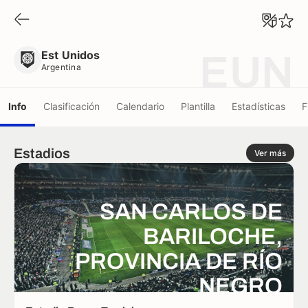
Est Unidos
Argentina
Est Unidos
EUN
Argentina
Info
Clasificación
Calendario
Plantilla
Estadísticas
F
Estadios
Ver más
SAN CARLOS DE
BARILOCHE,
PROVINCIA DE RÍO
NEGRO