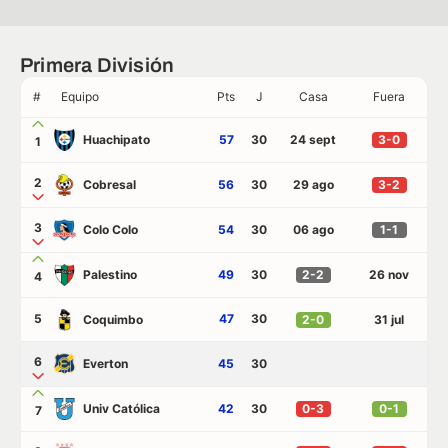
Primera División
#
Equipo
Pts
J
Casa
Fuera
Huachipato
57
30
24 sept
3-0
1
2
Cobresal
56
30
29 ago
3-2
3
Colo Colo
54
30
06 ago
1-1
Palestino
49
30
2-2
26 nov
4
5
47
30
Coquimbo
2-0
31 jul
6
Everton
45
30
Univ Católica
42
30
0-3
0-1
7