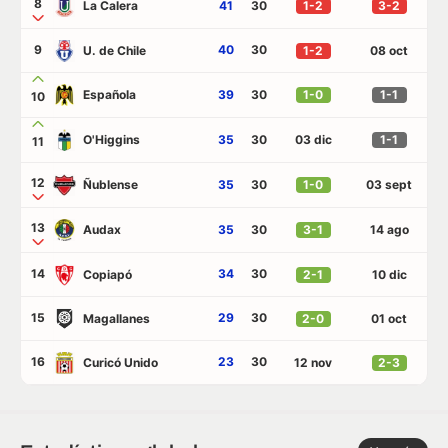
8
La Calera
41
30
1-2
3-2
9
40
30
U. de Chile
1-2
08 oct
Española
39
30
1-0
1-1
10
O'Higgins
35
30
03 dic
1-1
11
12
Ñublense
35
30
1-0
03 sept
13
Audax
35
30
3-1
14 ago
14
34
30
Copiapó
2-1
10 dic
15
29
30
Magallanes
2-0
01 oct
16
23
30
Curicó Unido
12 nov
2-3