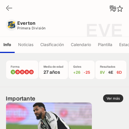
Everton
Primera División
Everton
EVE
Primera División
Info
Noticias
Clasificación
Calendario
Plantilla
Estad
Forma
Media de edad
Goles
Resultados
27 años
V
D
D
D
D
+26
-25
8V
4E
6D
Importante
Ver más