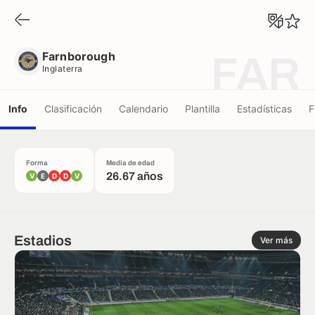
Farnborough
Inglaterra
Farnborough
FAR
Inglaterra
Info
Clasificación
Calendario
Plantilla
Estadísticas
F
Forma
Media de edad
26.67 años
V
E
D
D
V
Estadios
Ver más