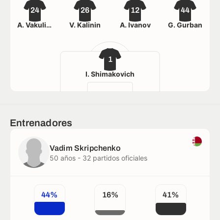
24
26
12
44
A. Vakulich
V. Kalinin
A. Ivanov
G. Gurban
1
I. Shimakovich
Entrenadores
Vadim Skripchenko
50 años - 32 partidos oficiales
44%
16%
41%