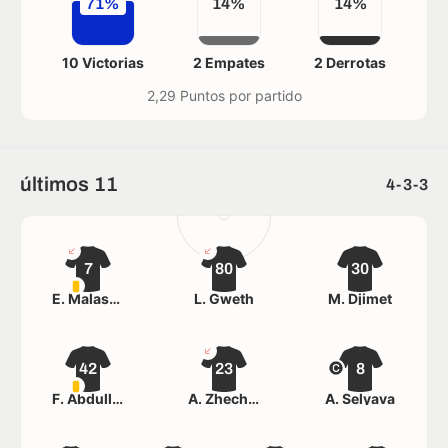
71%
14%
14%
10 Victorias
2 Empates
2 Derrotas
2,29 Puntos por partido
últimos 11
4-3-3
7
80
30
E. Malashevich
L. Gweth
M. Djimet
42
23
8
F. Abdullahi
A. Zhechko
A. Selyava