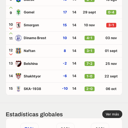
Gomel
17
14
29 sept
0-4
9
10
Smorgon
15
14
10 nov
3-1
Dinamo Brest
10
14
4-1
03 nov
11
12
Naftan
8
14
3-1
01 sept
13
-2
14
Belshina
7-2
25 nov
14
-6
14
Shakhtyor
1-0
22 sept
15
-10
14
SKA-1938
2-0
06 oct
Estadísticas globales
Ver más