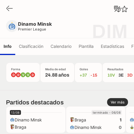
Dinamo Minsk
Premier League
Dinamo Minsk
DIM
Premier League
Info
Clasificación
Calendario
Plantilla
Estadísticas
F
Forma
Media de edad
Goles
Resultados
24.88 años
D
D
V
V
D
+37
-15
10V
3E
3D
Partidos destacados
Ver más
13/08
terminado - 06/08
Dinamo Minsk
Braga
1
Braga
Dinamo Minsk
0