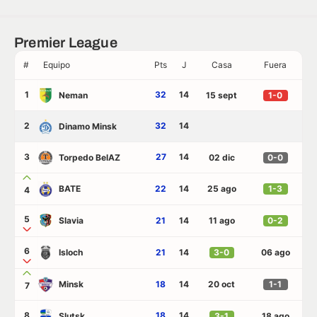
Premier League
#
Equipo
Pts
J
Casa
Fuera
1
32
14
Neman
15 sept
1-0
2
32
14
Dinamo Minsk
3
27
14
Torpedo BelAZ
02 dic
0-0
BATE
22
14
25 ago
1-3
4
5
Slavia
21
14
11 ago
0-2
6
Isloch
21
14
3-0
06 ago
Minsk
18
14
20 oct
1-1
7
8
18
14
Slutsk
3-1
18 ago