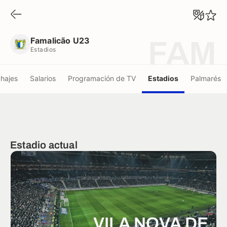
Famalicão U23
Estadios
Famalicão U23
FAM
Estadios
chajes
Salarios
Programación de TV
Estadios
Palmarés
Estadio actual
VILA NOVA DE