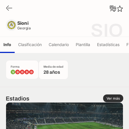
Sioni
Georgia
Sioni
SIO
Georgia
Info
Clasificación
Calendario
Plantilla
Estadísticas
F
Forma
Media de edad
28 años
V
D
D
D
D
Estadios
Ver más