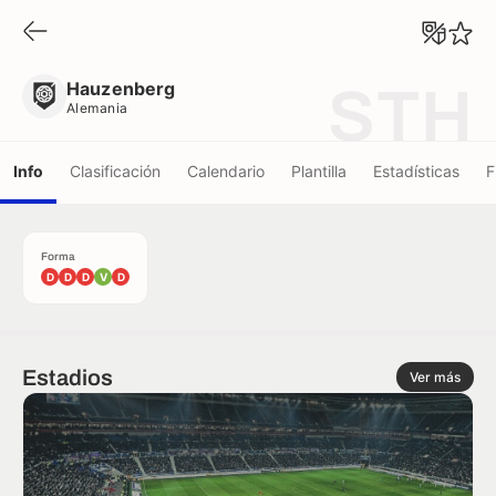
Hauzenberg
Alemania
Hauzenberg
STH
Alemania
Info
Clasificación
Calendario
Plantilla
Estadísticas
F
Forma
D
D
D
V
D
Estadios
Ver más