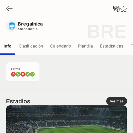
Bregalnica
Macedonia
Bregalnica
BRE
Macedonia
Info
Clasificación
Calendario
Plantilla
Estadísticas
F
Forma
D
V
D
V
V
Estadios
Ver más