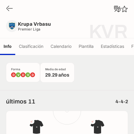
Krupa Vrbasu
Premier Liga
Krupa Vrbasu
KVR
Premier Liga
Info
Clasificación
Calendario
Plantilla
Estadísticas
F
Forma
Media de edad
29.29 años
D
V
D
V
D
últimos 11
4-4-2
-
-