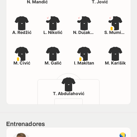
N. Mandić
T. Jović
-
-
-
-
A. Redžić
L. Nikolić
N. Dujaković
S. Muminović
-
-
-
-
M. Čivić
M. Galić
I. Makitan
M. Karišik
-
T. Abdulahović
Entrenadores