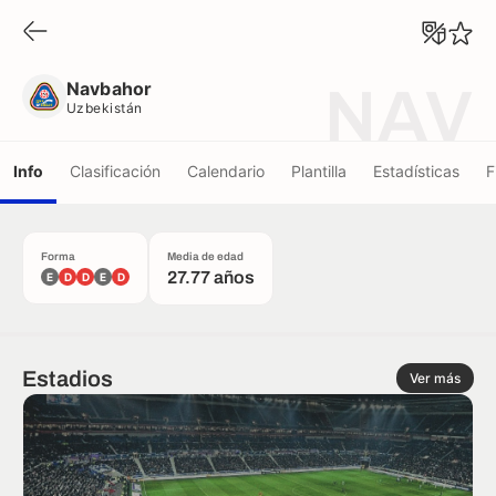
Navbahor
Uzbekistán
Navbahor
NAV
Uzbekistán
Info
Clasificación
Calendario
Plantilla
Estadísticas
F
Forma
Media de edad
27.77 años
E
D
D
E
D
Estadios
Ver más