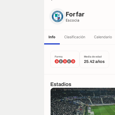
Forfar
Escocia
Forfar
Escocia
Info
Clasificación
Calendario
Forma
Media de edad
25.42 años
D
E
D
E
D
Estadios