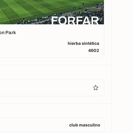
FORFAR
on Park
hierba sintética
4602
club masculino